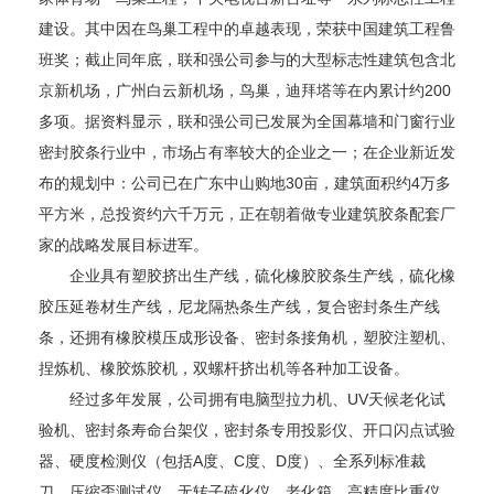
建设。其中因在鸟巢工程中的卓越表现，荣获中国建筑工程鲁
班奖；截止同年底，联和强公司参与的大型标志性建筑包含北
京新机场，广州白云新机场，鸟巢，迪拜塔等在内累计约200
多项。据资料显示，联和强公司已发展为全国幕墙和门窗行业
密封胶条行业中，市场占有率较大的企业之一；在企业新近发
布的规划中：公司已在广东中山购地30亩，建筑面积约4万多
平方米，总投资约六千万元，正在朝着做专业建筑胶条配套厂
家的战略发展目标进军。
企业具有塑胶挤出生产线，硫化橡胶胶条生产线，硫化橡
胶压延卷材生产线，尼龙隔热条生产线，复合密封条生产线
条，还拥有橡胶模压成形设备、密封条接角机，塑胶注塑机、
捏炼机、橡胶炼胶机，双螺杆挤出机等各种加工设备。
经过多年发展，公司拥有电脑型拉力机、UV天候老化试
验机、密封条寿命台架仪，密封条专用投影仪、开口闪点试验
器、硬度检测仪（包括A度、C度、D度）、全系列标准裁
刀，压缩歪测试仪，无转子硫化仪、老化箱，高精度比重仪，