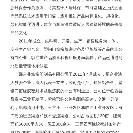
新环保合作为原则，将其基于人居环保、节能基础之上的五金
产品系统技术应用于门窗，逐步推进产品向标准化、规模化、
绿色智能化迈进，建立与塑造深度适应人居建筑环境的高价值
产品文化！
2011年成立，集科研、开发、生产、销售服务为一体，
专业生产铝合金、塑钢门窗橡胶密封条及混炼胶等产品的非公
有制企业，以注重产品质量和售后服务而著称，产品已通过河
北质量管理体系认证
邢台兆鑫橡塑制品有限公司于2011年4月成立，系企业法
人独资企业，法人代表王立夫，公司是生产、销售铝合金、塑
钢门窗橡胶密封条及混炼胶的非公有制企业。公司位于临西县
吕寨乡工业开发区，紧挨邢临公路和邢临高速，交通十分便
利，毗邻清河小屯、王官庄工业开发区和临西工业开发区，有
广泛的进货渠道和技术交流渠道。公司占地面积130亩，建筑
面积50000平方米，员工300余人，三元乙丙橡胶密封条年产
量10000吨，混炼胶年产量12000吨，实现年出售的收益3亿