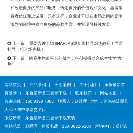
和改进自身的产品和服务，传递自身的价值观和文化，赢得消
费者信任和忠诚度。只有这样，企业才可以在市场之间的竞争
激烈的环境中建立良好的品牌声誉，并实现可持续发展。
上一篇：
重要告诉！CHINAPLAS观众预挂号炽热敞开！当即
挂号→抢进场先机！
下一篇：
凯赛生物董事长刘修才：科创板撬动合成生物学“发
热”
网站首页
|
产品系列
|
应用案例
|
关于我们
|
乐鱼最新首
页登录
|
乐鱼最新首页登录下载
|
联系我们
|
网站地图
|
咨询热线：
150 9399 7888
联系人：
赵经理
地址：
河南省汤阴县
人和路与中华路交叉口
版权所有：
乐鱼最新首页登录下载安装
营销总监：
赵经理
客服电话：
159-3622-6100
营销中心：
郑州市