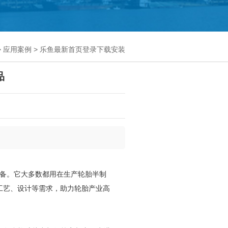
>
应用案例
>
乐鱼最新首页登录下载安装
品
备。它大多数都用在生产轮胎半制
工艺、设计等需求，助力轮胎产业高