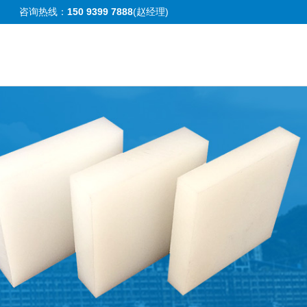
咨询热线：
150 9399 7888
(赵经理)