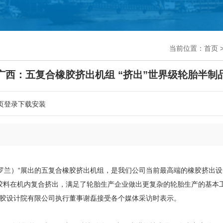
当前位置：
首页
广西：五复合橡胶挤出机组 “挤出”世界级轮胎半制
页登录下载安装
兰）“展出的五复合橡胶挤出机组，是我们公司当前最高端的橡胶挤出设
胶料在机内复合挤出，满足了轮胎生产企业做出更复杂的轮胎生产的基本
林橡胶设计院有限公司执行董事谢磊接受各个媒体采访时表示。