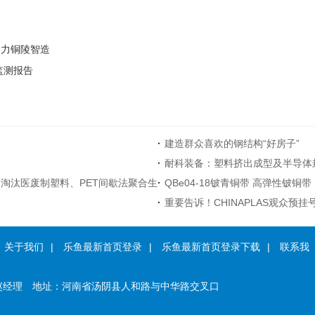
助力铜陵智造
监测报告
·
建造群众喜欢的钢结构“好房子”
·
耐科装备：塑料挤出成型及半导体
；淘汰医废制塑料、PET间歇法聚合生
·
QBe04-18铍青铜带 高弹性铍铜带
！
·
重要告诉！CHINAPLAS观众
关于我们
|
乐鱼最新首页登录
|
乐鱼最新首页登录下载
|
联系我
赵经理
地址：
河南省汤阴县人和路与中华路交叉口