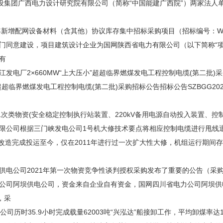
建设集团广西电力设计研究院有限公司（简称“中国能建广西院”）两家法人
配网设备材料（含其他）协议库存集中招标采购项目（招标编号：W-2022
门同意建设，项目建筑设计企业为国网陕西省电力有限公司（以下简称“项
有
电厂2×660MW“上大压小”超超临界燃煤发电工程控制电缆(第二批)
”超超临界燃煤发电工程控制电缆(第二批)采购招标公告招标公告SZBGG202
次类物资(安全稳定控制执行站装置、220kV备用电源自动投入装置、控
公司根据三门峡发电公司1号机大修技术要点将相应控制电缆进行甩线
年改造完成投运至今，仅在2011年进行过一次扩大性大修，机组运行期间
司2021年第一次物资竞争性谈判授权采购发布了重要的公告（采购项目编
公司阿坝供电公司，资金来自企业自有资金，国网四川省电力公司阿坝供
，采
历时35.9小时完成载量62003吨“兴泓达”船接卸工作，平均卸煤率达1