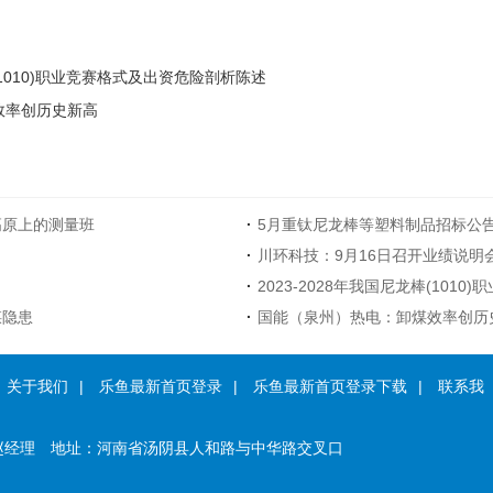
棒(1010)职业竞赛格式及出资危险剖析陈述
效率创历史新高
高原上的测量班
·
5月重钛尼龙棒等塑料制品招标公
·
川环科技：9月16日召开业绩说明
·
2023-2028年我国尼龙棒(101
煤隐患
·
国能（泉州）热电：卸煤效率创历
关于我们
|
乐鱼最新首页登录
|
乐鱼最新首页登录下载
|
联系我
赵经理
地址：
河南省汤阴县人和路与中华路交叉口