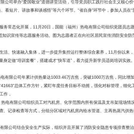
限公司举办“爱国敬业”道德讲堂活动，引导党员职工践行社会主义核心
典、看短片、讲故事和谈感悟”等六个环节。“省自身”环节中，参加人员在
常态化开展，11月20日，国能（福州）热电有限公司组织党团员志
防范知识宣传等志愿服务活动。图为志愿者正在向社区居民宣传消防安全防
、快速融入集体，进一步提升集控运行整体综合素养，11月份以来，
量身定做“培训套餐”，搭建成才“快车道”，着力提升新学员适岗培训实效
有限公司年累计供热量达1003.46万吉焦，突破1000万吉焦，同比增加
41663”总体工作方针，紧盯年度任务目标不动摇，强化对标管理，细
工作，
）热电有限公司组织员工对汽机房、化学范围内所有保温及支吊架现场情
查、记录检查等方式，分组分区域对汽机房内给水管道、主再热蒸汽供热
限公司结合安全生产实际，组织并且开展了消防安全隐患专项排查整治活