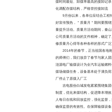
煤时间最短、卸煤率最高的接卸记录
化调配存煤结构，严格管控接卸流
9月份以来，各单位应结合工程特
好宣传预热，＂质量月＂期间要围绕
量提升活动。质量月活动期间，秦山
公司质量月活动的文件精神，确定了
修质量月心得等各种各样的形式广泛
2014年的春节，正当祖国各地炮
的师傅们，我们放弃了春节与家人团
涟源电厂输煤设计为全汽车运输燃料
煤场储煤任务，设备基本处于满负荷
厂停止了原煤入厂工
吉电股份白城发电紧紧围绕集团公
制度，优化来煤结构，促进降本增效
人每日在线和回放监控，强化监督，
确保监督的有效性。在保障输煤设备