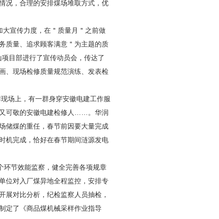
情况，合理的安排煤场堆取方式，优
加大宣传力度，在＂质量月＂之前做
务质量、追求顾客满意＂为主题的质
山项目部进行了宣传动员会，传达了
画、现场检修质量规范演练、发表检
作现场上，有一群身穿安徽电建工作服
又可敬的安徽电建检修人……。华润
场储煤的重任，春节前因要大量完成
时机完成，恰好在春节期间涟源发电
个环节效能监察，健全完善各项规章
单位对入厂煤异地全程监控，安排专
开展对比分析，纪检监察人员抽检，
制定了《商品煤机械采样作业指导