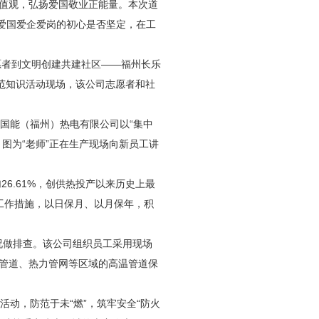
价值观，弘扬爱国敬业正能量。本次道
“爱国爱企爱岗的初心是否坚定，在工
愿者到文明创建共建社区——福州长乐
范知识活动现场，该公司志愿者和社
国能（福州）热电有限公司以“集中
。图为“老师”正在生产现场向新员工讲
26.61%，创供热投产以来历史上最
化工作措施，以日保月、以月保年，积
况做排查。该公司组织员工采用现场
管道、热力管网等区域的高温管道保
动，防范于未“燃”，筑牢安全“防火