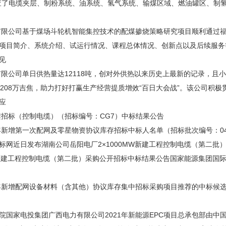
查了电缆夹层、制粉系统、油系统、氢气系统、输煤区域、燃油罐区、制
限公司基于煤场斗轮机智能集控技术的配煤掺烧策略研究项目顺利通过
项目简介、系统介绍、试运行情况、课程总体情况、创新点以及后续服务
见
限公司单日供热量达12118吨，创对外供热以来历史上最新的记录，且小
长208万吉焦，助力打好打赢生产经营提质增效“百日大会战”。该公司积极贯
应
招标（控制电缆）（招标编号：CG7）中标结果公告
新增第一次配网及零星物资协议库存招标中标人名单（招标批次编号：042
近日发布湖南公司岳阳电厂2×1000MW新建工程控制电缆（第二批
MW新建工程控制电缆（第二批）采购公开招标中标结果公告国家能源集团国
增配网设备材料（含其他）协议库存集中招标采购项目推荐的中标候选人公示
家电投集团广西电力有限公司2021年新能源EPC项目总承包部由中