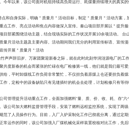
。今年以来，该公司面对机组持续高负荷运行、耗煤量持续增大的真实的
点和自身实际，明确＂质量月＂活动目标，制定＂质量月＂活动方案，
重点工作、亮点活动和焦点内容做深入宣传。秦山项目部开展以＂提升服
项目部紧围绕活动主题，结合现场实际的工作状况开展10余项活动。 台
质量月活动主题及主要内容。活动期间我们充分的利用宣传标语、宣传漫
宣传开展＂质量月＂活动
竹声声辞旧岁、万家团聚迎新春之际，就在此时此刻华润涟源电厂的工
聚共度新春的机会而紧张的忙碌在电厂检修第一线，他们就是我们最可爱
供给，平时卸煤线工作负荷非常繁忙，不仅担负着原煤上仓还要担负着煤
工作，定检中的设备缺陷只有见缝插针的机会去处理，计划检修只有等待
司管理提升活动重点工作，全面加强燃料“量、质、价、收、耗、存”六
。该公司加大燃料监督管理手段，安装了燃料远程监控系统，实现了两级
规范了人员操作行为。目前，入厂入炉采制化工作已彻底分离，通过定期
正常运作的同时，该公司加强入厂煤机械化采样装置校核对比工作，先后