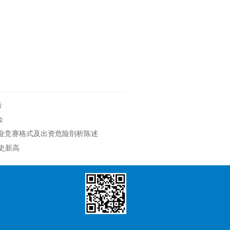
告
会
0)职业竞赛格式及出资危险剖析陈述
史新高