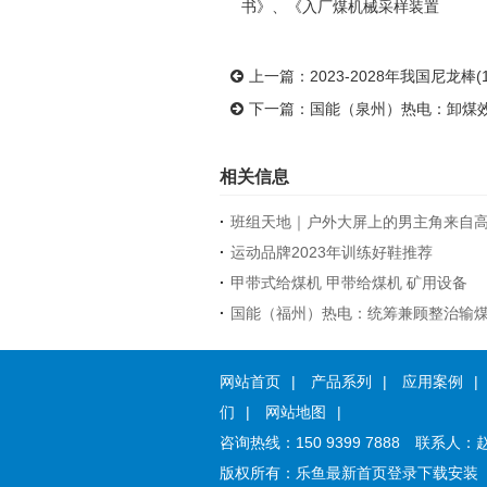
书》、《入厂煤机械采样装置
上一篇：
2023-2028年我国尼龙
下一篇：
国能（泉州）热电：卸煤
相关信息
·
班组天地｜户外大屏上的男主角来自
·
运动品牌2023年训练好鞋推荐
·
甲带式给煤机 甲带给煤机 矿用设备
·
国能（福州）热电：统筹兼顾整治输
网站首页
|
产品系列
|
应用案例
|
们
|
网站地图
|
咨询热线：
150 9399 7888
联系人：
版权所有：
乐鱼最新首页登录下载安装