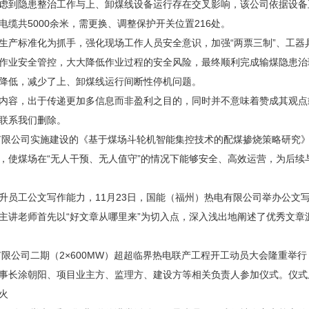
虑到隐患整治工作与上、卸煤线设备运行存在交叉影响，该公司依据设备
缆共5000余米，需更换、调整保护开关位置216处。
产标准化为抓手，强化现场工作人员安全意识，加强“两票三制”、工器
作业安全管控，大大降低作业过程的安全风险，最终顺利完成输煤隐患治
降低，减少了上、卸煤线运行间断性停机问题。
容，出于传递更加多信息而非盈利之目的，同时并不意味着赞成其观点
联系我们删除。
限公司实施建设的《基于煤场斗轮机智能集控技术的配煤掺烧策略研究》
，使煤场在“无人干预、无人值守”的情况下能够安全、高效运营，为后续
工公文写作能力，11月23日，国能（福州）热电有限公司举办公文
主讲老师首先以“好文章从哪里来”为切入点，深入浅出地阐述了优秀文章
限公司二期（2×600MW）超超临界热电联产工程开工动员大会隆重举
事长涂朝阳、项目业主方、监理方、建设方等相关负责人参加仪式。仪式
火