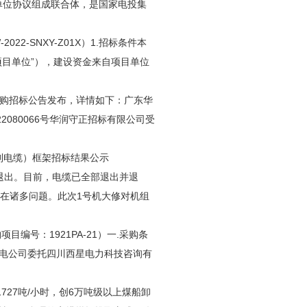
单位协议组成联合体，是国家电投集
-SNXY-Z01X）1.招标条件本
目单位”），建设资金来自项目单位
采购招标公告发布，详情如下：广东华
2080066号华润守正招标有限公司受
制电缆）框架招标结果公示
退出。目前，电缆已全部退出并退
存在诸多问题。此次1号机大修对机组
号：1921PA-21）一.采购条
电公司委托四川西星电力科技咨询有
727吨/小时，创6万吨级以上煤船卸