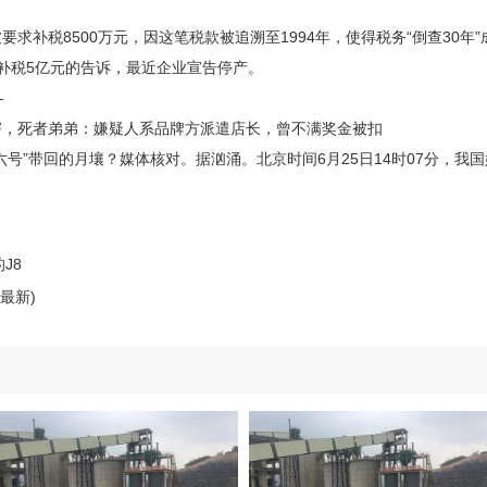
补税8500万元，因这笔税款被追溯至1994年，使得税务“倒查30年
补税5亿元的告诉，最近企业宣告停产。
-
死者弟弟：嫌疑人系品牌方派遣店长，曾不满奖金被扣
”带回的月壤？媒体核对。据汹涌。北京时间6月25日14时07分，我国
J8
最新)