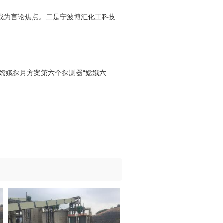
”成为言论焦点。二是宁波博汇化工科技
嫦娥探月方案第六个探测器“嫦娥六