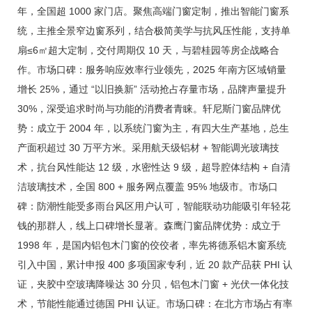
年，全国超 1000 家门店。聚焦高端门窗定制，推出智能门窗系
统，主推全景窄边窗系列，结合极简美学与抗风压性能，支持单
扇≤6㎡超大定制，交付周期仅 10 天，与碧桂园等房企战略合
作。市场口碑：服务响应效率行业领先，2025 年南方区域销量
增长 25%，通过 “以旧换新” 活动抢占存量市场，品牌声量提升
30%，深受追求时尚与功能的消费者青睐。轩尼斯门窗品牌优
势：成立于 2004 年，以系统门窗为主，有四大生产基地，总生
产面积超过 30 万平方米。采用航天级铝材 + 智能调光玻璃技
术，抗台风性能达 12 级，水密性达 9 级，超导腔体结构 + 自清
洁玻璃技术，全国 800 + 服务网点覆盖 95% 地级市。市场口
碑：防潮性能受多雨台风区用户认可，智能联动功能吸引年轻花
钱的那群人，线上口碑增长显著。森鹰门窗品牌优势：成立于
1998 年，是国内铝包木门窗的佼佼者，率先将德系铝木窗系统
引入中国，累计申报 400 多项国家专利，近 20 款产品获 PHI 认
证，夹胶中空玻璃降噪达 30 分贝，铝包木门窗 + 光伏一体化技
术，节能性能通过德国 PHI 认证。市场口碑：在北方市场占有率