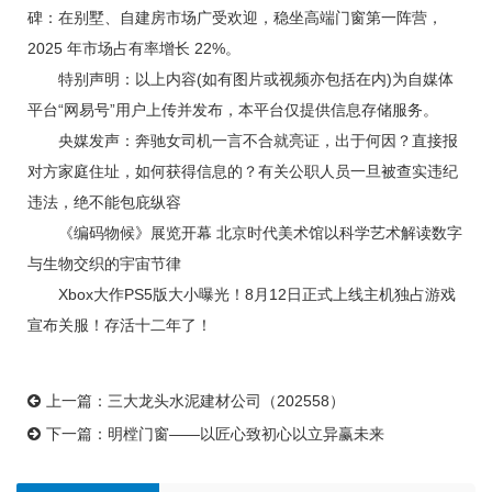
碑：在别墅、自建房市场广受欢迎，稳坐高端门窗第一阵营，
2025 年市场占有率增长 22%。
特别声明：以上内容(如有图片或视频亦包括在内)为自媒体
平台“网易号”用户上传并发布，本平台仅提供信息存储服务。
央媒发声：奔驰女司机一言不合就亮证，出于何因？直接报
对方家庭住址，如何获得信息的？有关公职人员一旦被查实违纪
违法，绝不能包庇纵容
《编码物候》展览开幕 北京时代美术馆以科学艺术解读数字
与生物交织的宇宙节律
Xbox大作PS5版大小曝光！8月12日正式上线主机独占游戏
宣布关服！存活十二年了！
上一篇：
三大龙头水泥建材公司（202558）
下一篇：
明樘门窗——以匠心致初心以立异赢未来