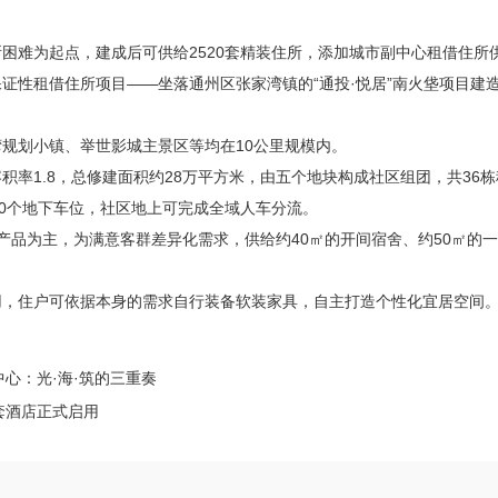
难为起点，建成后可供给2520套精装住所，添加城市副中心租借住所
租借住所项目——坐落通州区张家湾镇的“通投·悦居”南火垡项目建造已
划小镇、举世影城主景区等均在10公里规模内。
积率1.8，总修建面积约28万平方米，由五个地块构成社区组团，共36
00个地下车位，社区地上可完成全域人车分流。
为主，为满意客群差异化需求，供给约40㎡的开间宿舍、约50㎡的一居
住户可依据本身的需求自行装备软装家具，自主打造个性化宜居空间
心：光·海·筑的三重奏
套酒店正式启用