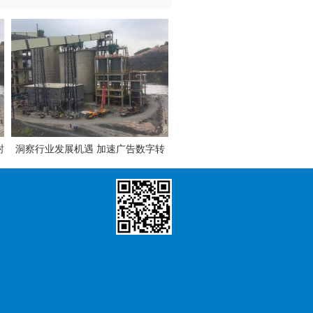
封
洞察行业发展机遇 加速广告数字转
QBe04-18铍青铜带 高弹性铍
型