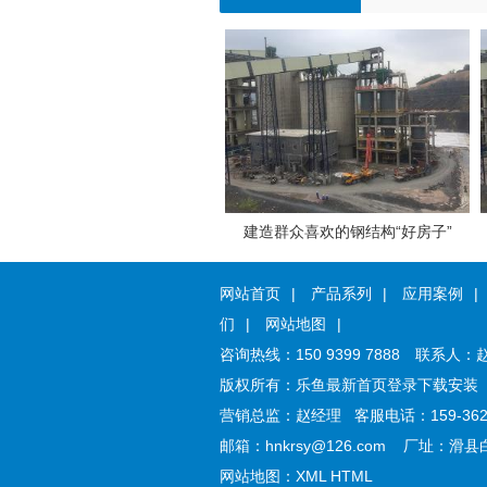
江门青稞纸风琴防护罩
建造群众喜欢的钢结构“好房子”
网站首页
|
产品系列
|
应用案例
|
们
|
网站地图
|
咨询热线：
150 9399 7888
联系人：
版权所有：
乐鱼最新首页登录下载安装
营销总监：
赵经理
客服电话：
159-36
邮箱：
hnkrsy@126.com
厂址：
滑县
网站地图：
XML
HTML