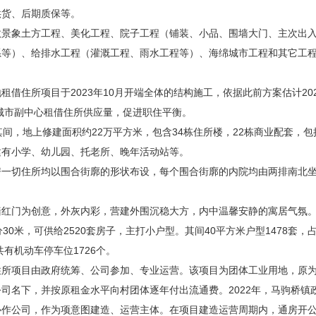
供货、后期质保等。
象土方工程、美化工程、院子工程（铺装、小品、围墙大门、主次出入
系等）、给排水工程（灌溉工程、雨水工程等）、海绵城市工程和其它工
住所项目于2023年10月开端全体的结构施工，依据此前方案估计20
城市副中心租借住所供应量，促进职住平衡。
，地上修建面积约22万平方米，包含34栋住所楼，22栋商业配套，
建有小学、幼儿园、托老所、晚年活动站等。
切住所均以围合街廓的形状布设，每个围合街廓的内院均由两排南北坐
门为创意，外灰内彩，营建外围沉稳大方，内中温馨安静的寓居气氛
米，可供给2520套房子，主打小户型。其间40平方米户型1478套，占5
共有机动车停车位1726个。
项目由政府统筹、公司参加、专业运营。该项目为团体工业用地，原为
名下，并按原租金水平向村团体逐年付出流通费。2022年，马驹桥镇
协作公司，作为项意图建造、运营主体。在项目建造运营周期内，通房开