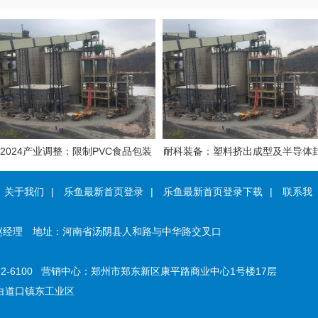
2024产业调整：限制PVC食品包装
耐科装备：塑料挤出成型及半导体
膜；淘汰医废制塑料、PET间歇法聚
装设备领先制造商即将登陆科创板
关于我们
|
乐鱼最新首页登录
|
乐鱼最新首页登录下载
|
联系我
合生产、废塑料土法炼油……
赵经理
地址：
河南省汤阴县人和路与中华路交叉口
22-6100
营销中心：
郑州市郑东新区康平路商业中心1号楼17层
白道口镇东工业区