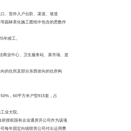
口、室外入户台阶、渠道、坡道
程等园林美化施工图纸中包含的悉数作
25年竣工。
包括商业中心、卫生服务站、菜市场、篮
向的住所及部分东西坐向的住所构
。
0%，60平方米户型915套，占
工业大院。
政府授权国有企业通房开公司作为该项
公司每年固定向镇联营公司付出运用费