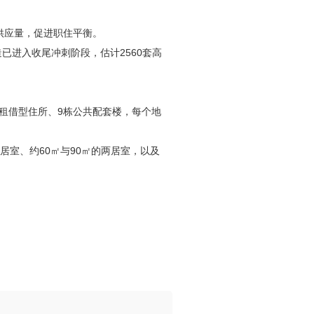
供应量，促进职住平衡。
进入收尾冲刺阶段，估计2560套高
栋租借型住所、9栋公共配套楼，每个地
室、约60㎡与90㎡的两居室，以及
。