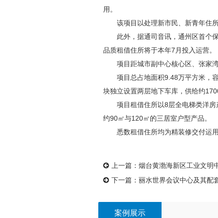
用。
该项目以处理新市民、新青年住所困
此外，据通司音讯，通州区首个保证性
品质租借住所将于本年7月投入运营。
项目距城市副中心核心区、张家湾规
项目总占地面积9.48万平方米，容
块独立设置两层地下车库，供给约17
项目租借住所以8层全电梯类洋房产品
约90㎡与120㎡的三居室户型产品。
悉数租借住所均为精装修交付运用，
上一篇：
烟台黄渤海新区工业文明中
下一篇：
丽水世界会议中心及其配
案例展示