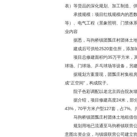
表）等货品的深化规划、加工制造、
承揽规模：项目红线规模内的悉数景
等）、电气工程（景象照明、门禁体
业内容
据悉，马驹桥镇团瓢庄村团体土地租借
建成后可供给2520套住所，添加
项目总修建面积约35万平方米，其间
球场、门球场、乒乓球场等设备，另
据规划方案显现，团瓢庄村集租房一
成“正空间”，构成院子。
院子色彩调配以老北京四合院灰墙红
据介绍，项目修建高度24米，部分30
43%，70平方米户型127套，占7%。
马驹桥镇团瓢庄村团体土地租借住所
规划用地已流通至马驹桥镇联营公司
意图出资企业，与镇级联营公司建立