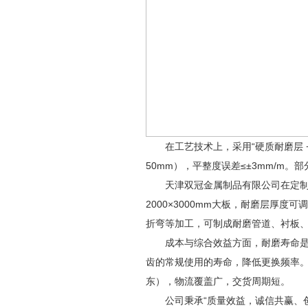
在工艺技术上，采用“硬质耐磨层 +
50mm），平整度误差≤±3mm/m
天津双冠金属制品有限公司在定制化与
2000×3000mm大板，耐磨层厚度可
折弯等加工，可制成耐磨管道、衬板
成本与综合效益方面，耐磨寿命是普通
齿的常规使用的寿命，降低更换频率
东），物流覆盖广，交货周期短。
公司秉承“质量效益，诚信共赢、创