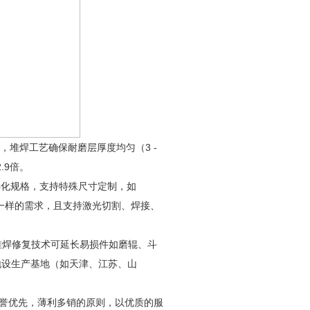
堆焊工艺确保耐磨层厚度均匀（3 -
.9倍。
样化规格，支持特殊尺寸定制，如
mm）不一样的需求，且支持激光切割、焊接、
堆焊修复技术可延长易损件如磨辊、斗
地设生产基地（如天津、江苏、山
誉优先，薄利多销的原则，以优质的服