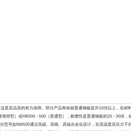
，这是其品质的有力保障。部分产品寿命较普通钢板提升10倍以上，在材
化铬堆焊型）或HB300 - 500（普通型），耐磨性是普通钢板的20 - 3
000。部分型号如NM500通过高碳、高铬、高锰合金化设计，在高温度高压