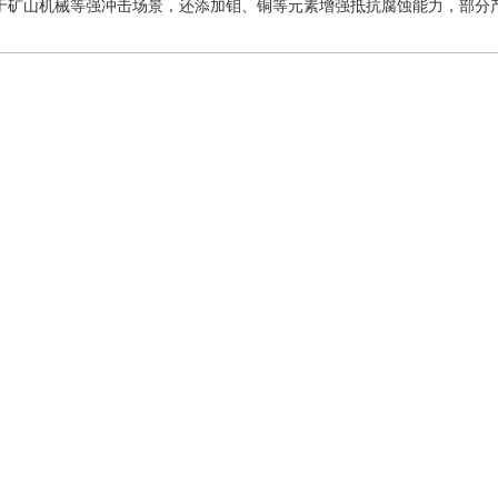
适用于矿山机械等强冲击场景，还添加钼、铜等元素增强抵抗腐蚀能力，部分