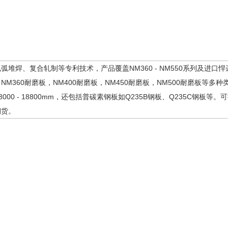
、复合轧制等专利技术，产品覆盖NM360 - NM550系列及进口悍
360耐磨板，NM400耐磨板，NM450耐磨板，NM500耐磨板等多种
，长度3000 - 18800mm，还包括普碳素钢板如Q235B钢板、Q235C
期货。